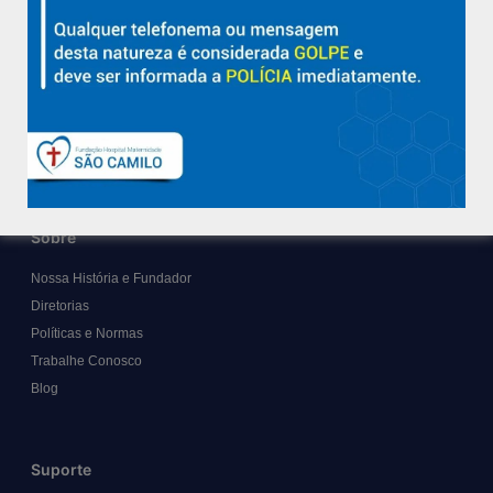
Hospital São Camilo – há mais de 50 anos cuidando da saúde
com qualidade, acolhimento e compromisso com a vida em
Aracruz e região.
Sobre
Nossa História e Fundador
Diretorias
Políticas e Normas
Trabalhe Conosco
Blog
Suporte