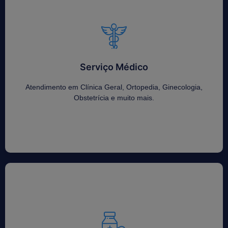
Serviço Médico
Serviço Médico
Atendimento em Clínica Geral, Ortopedia, Ginecologia,
Obstetrícia e muito mais.
Atendimento em Clínica Geral, Ortopedia, Ginecologia,
Obstetrícia e muito mais.