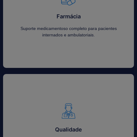
Farmácia
Farmácia
Suporte medicamentoso completo para pacientes
internados e ambulatoriais.
Suporte medicamentoso completo para pacientes
internados e ambulatoriais.
Qualidade
Qualidade
Compromisso contínuo com a segurança, a excelência
assistencial e a melhoria dos processos.