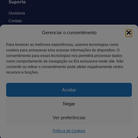
Suporte
Ouvidoria
Contato
Solicitar Prontuário Médico
Gerenciar o consentimento
Transparência
Canal LGPD e Segurança da Informação
Para fornecer as melhores experiências, usamos tecnologias como
cookies para armazenar e/ou acessar informações do dispositivo. O
consentimento para essas tecnologias nos permitirá processar dados
como comportamento de navegação ou IDs exclusivos neste site. Não
Contato
consentir ou retirar o consentimento pode afetar negativamente certos
recursos e funções.
Rua Manoel Pereira Pinto, 300 – Vila Rica, Aracruz – ES,
CEP: 29.194-129
Aceitar
hospitalsaocamilo@hospitalsaocamilo.org.br
(27) 3256-9700
Negar
Ver preferências
Copyright © BhD Comunicacao, All rights reserved.
Política de Cookies