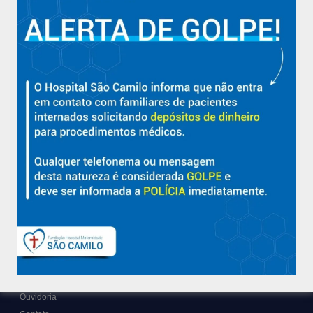
Aracruz e região.
Sobre
Nossa História e Fundador
Diretorias
Políticas e Normas
Trabalhe Conosco
Blog
Suporte
Ouvidoria