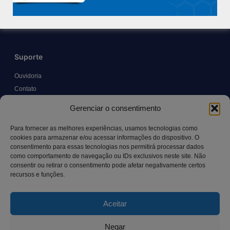
Trabalhe Conosco
Blog
Suporte
Ouvidoria
Contato
Solicitar Prontuário Médico
Gerenciar o consentimento
Transparência
Canal LGPD e Segurança da Informação
Para fornecer as melhores experiências, usamos tecnologias como
cookies para armazenar e/ou acessar informações do dispositivo. O
consentimento para essas tecnologias nos permitirá processar dados
como comportamento de navegação ou IDs exclusivos neste site. Não
Contato
consentir ou retirar o consentimento pode afetar negativamente certos
recursos e funções.
Rua Manoel Pereira Pinto, 300 – Vila Rica, Aracruz – ES,
CEP: 29.194-129
Aceitar
hospitalsaocamilo@hospitalsaocamilo.org.br
(27) 3256-9700
Negar