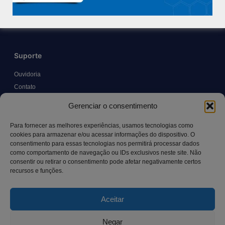
Trabalhe Conosco
Blog
Suporte
Ouvidoria
Contato
Solicitar Prontuário Médico
Gerenciar o consentimento
Transparência
Canal LGPD e Segurança da Informação
Para fornecer as melhores experiências, usamos tecnologias como
cookies para armazenar e/ou acessar informações do dispositivo. O
consentimento para essas tecnologias nos permitirá processar dados
como comportamento de navegação ou IDs exclusivos neste site. Não
Contato
consentir ou retirar o consentimento pode afetar negativamente certos
recursos e funções.
Rua Manoel Pereira Pinto, 300 – Vila Rica, Aracruz – ES,
CEP: 29.194-129
Aceitar
hospitalsaocamilo@hospitalsaocamilo.org.br
(27) 3256-9700
Negar