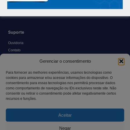
Trabalhe Conosco
Blog
Suporte
Ouvidoria
Contato
Solicitar Prontuário Médico
Gerenciar o consentimento
Transparência
Canal LGPD e Segurança da Informação
Para fornecer as melhores experiências, usamos tecnologias como
cookies para armazenar e/ou acessar informações do dispositivo. O
consentimento para essas tecnologias nos permitirá processar dados
como comportamento de navegação ou IDs exclusivos neste site. Não
Contato
consentir ou retirar o consentimento pode afetar negativamente certos
recursos e funções.
Rua Manoel Pereira Pinto, 300 – Vila Rica, Aracruz – ES,
CEP: 29.194-129
Aceitar
hospitalsaocamilo@hospitalsaocamilo.org.br
(27) 3256-9700
Negar