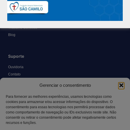
Nossa História e Fundador
Diretorias
Políticas e Normas
Trabalhe Conosco
Blog
Suporte
Ouvidoria
Contato
Solicitar Prontuário Médico
Gerenciar o consentimento
Transparência
Canal LGPD e Segurança da Informação
Para fornecer as melhores experiências, usamos tecnologias como
cookies para armazenar e/ou acessar informações do dispositivo. O
consentimento para essas tecnologias nos permitirá processar dados
como comportamento de navegação ou IDs exclusivos neste site. Não
Contato
consentir ou retirar o consentimento pode afetar negativamente certos
recursos e funções.
Rua Manoel Pereira Pinto, 300 – Vila Rica, Aracruz – ES,