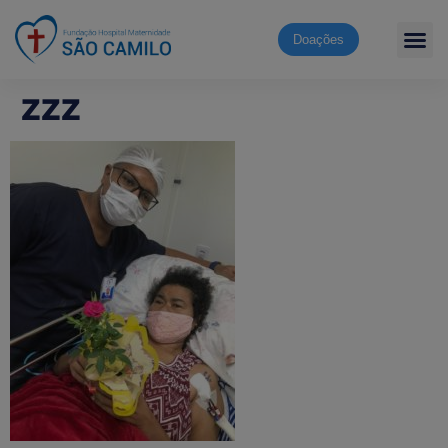
Doações
zzz