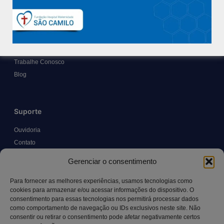
Sobre
Nossa História e Fundador
Diretorias
Políticas e Normas
Trabalhe Conosco
Blog
Suporte
Ouvidoria
Contato
Solicitar Prontuário Médico
Gerenciar o consentimento
Transparência
Canal LGPD e Segurança da Informação
Para fornecer as melhores experiências, usamos tecnologias como
cookies para armazenar e/ou acessar informações do dispositivo. O
consentimento para essas tecnologias nos permitirá processar dados
como comportamento de navegação ou IDs exclusivos neste site. Não
Contato
consentir ou retirar o consentimento pode afetar negativamente certos