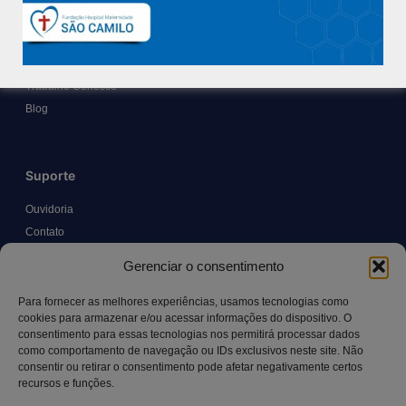
Nossa História e Fundador
Diretorias
Políticas e Normas
Trabalhe Conosco
Blog
Suporte
Ouvidoria
Contato
Solicitar Prontuário Médico
Gerenciar o consentimento
Transparência
Canal LGPD e Segurança da Informação
Para fornecer as melhores experiências, usamos tecnologias como
cookies para armazenar e/ou acessar informações do dispositivo. O
consentimento para essas tecnologias nos permitirá processar dados
como comportamento de navegação ou IDs exclusivos neste site. Não
Contato
consentir ou retirar o consentimento pode afetar negativamente certos
recursos e funções.
Rua Manoel Pereira Pinto, 300 – Vila Rica, Aracruz – ES,