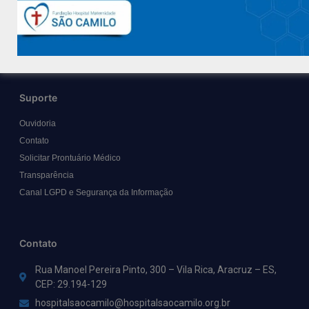
Políticas e Normas
Trabalhe Conosco
Blog
Suporte
Ouvidoria
Contato
Solicitar Prontuário Médico
Transparência
Canal LGPD e Segurança da Informação
Contato
Rua Manoel Pereira Pinto, 300 – Vila Rica, Aracruz – ES,
CEP: 29.194-129
hospitalsaocamilo@hospitalsaocamilo.org.br