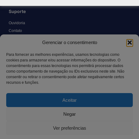
Suporte
Ouvidoria
Contato
Solicitar Prontuário Médico
Gerenciar o consentimento
Transparência
Canal LGPD e Segurança da Informação
Para fornecer as melhores experiências, usamos tecnologias como
cookies para armazenar e/ou acessar informações do dispositivo. O
consentimento para essas tecnologias nos permitirá processar dados
como comportamento de navegação ou IDs exclusivos neste site. Não
Contato
consentir ou retirar o consentimento pode afetar negativamente certos
recursos e funções.
Rua Manoel Pereira Pinto, 300 – Vila Rica, Aracruz – ES,
CEP: 29.194-129
Aceitar
hospitalsaocamilo@hospitalsaocamilo.org.br
(27) 3256-9700
Negar
Ver preferências