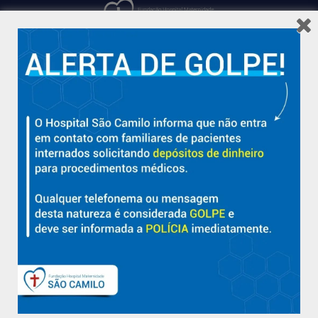
Hospital São Camilo – há mais de 50 anos cuidando da saúde
com qualidade, acolhimento e compromisso com a vida em
Aracruz e região.
Sobre
Nossa História e Fundador
Diretorias
Políticas e Normas
Trabalhe Conosco
Blog