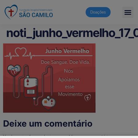
Doações
noti_junho_vermelho_17
Deixe um comentário
Você precisa fazer o
login
para publicar um comentário.