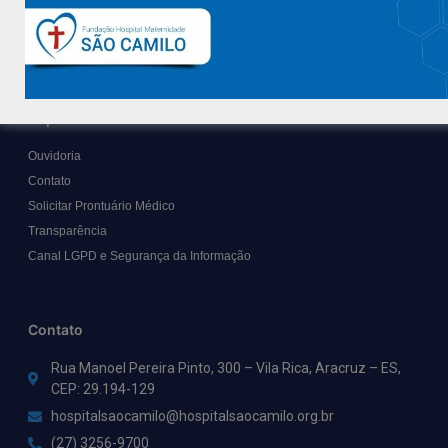
Trabalhe Conosco
Blog
Suporte
Ouvidoria
Contato
Solicitar Prontuário Médico
Transparência
Canal LGPD e Segurança da Informação
Contato
Rua Manoel Pereira Pinto, 300 – Vila Rica, Aracruz – ES,
CEP: 29.194-129
hospitalsaocamilo@hospitalsaocamilo.org.br
(27) 3256-9700