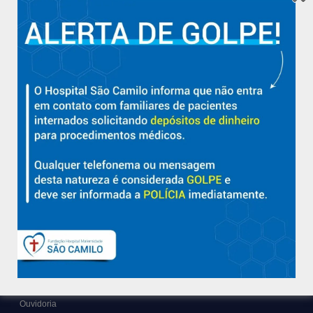
com qualidade, acolhimento e compromisso com a vida em
Aracruz e região.
Sobre
Nossa História e Fundador
Diretorias
Políticas e Normas
Trabalhe Conosco
Blog
Suporte
Ouvidoria