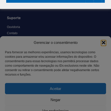
Suporte
Ouvidoria
Contato
Solicitar Prontuário Médico
Gerenciar o consentimento
Transparência
Canal LGPD e Segurança da Informação
Para fornecer as melhores experiências, usamos tecnologias como
cookies para armazenar e/ou acessar informações do dispositivo. O
consentimento para essas tecnologias nos permitirá processar dados
como comportamento de navegação ou IDs exclusivos neste site. Não
Contato
consentir ou retirar o consentimento pode afetar negativamente certos
recursos e funções.
Rua Manoel Pereira Pinto, 300 – Vila Rica, Aracruz – ES,
CEP: 29.194-129
Aceitar
hospitalsaocamilo@hospitalsaocamilo.org.br
(27) 3256-9700
Negar
Ver preferências