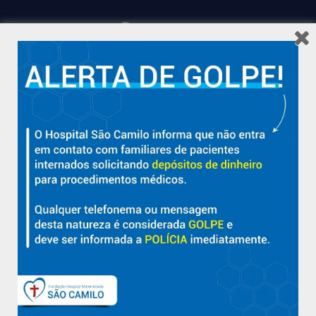
Hospital São Camilo – há mais de 50 anos cuidando da saúde
com qualidade, acolhimento e compromisso com a vida em
Aracruz e região.
Sobre
Nossa História e Fundador
Diretorias
Políticas e Normas
Trabalhe Conosco
Blog