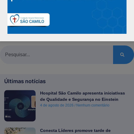
Assessoria de Imprensa
Kethllem Fantin
(27) 99755-9639
Últimas notícias
Hospital São Camilo apresenta iniciativas
de Qualidade e Segurança no Einstein
4 de agosto de 2026
Nenhum comentário
Conecta Líderes promove tarde de