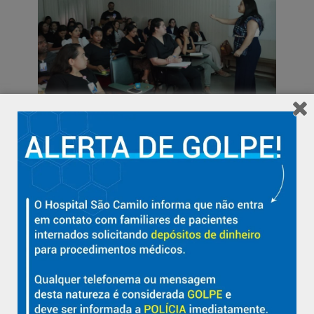
A profissional também relembrou sua trajetória no Hospital São
Camilo, onde iniciou sua carreira como enfermeira.
“Foi aqui que
comecei minha jornada, desenvolvendo um vínculo com a área de
cicatrização de feridas. A partir disso, busquei constante
qualificação, sempre com foco na segurança e na qualidade de vida
do paciente. Hoje, retornar à instituição e compartilhar esse
conteúdo é extremamente gratificante. Agradeço ao São Camilo por
investir na capacitação de seus colaboradores”
, ressaltou.
Além do impacto na qualidade do cuidado, o tema também
envolve a gestão de recursos. O manejo adequado de feridas
contribui para o uso racional de insumos, favorecendo a eficiência
na gestão de suprimentos e a sustentabilidade dos custos
assistenciais.