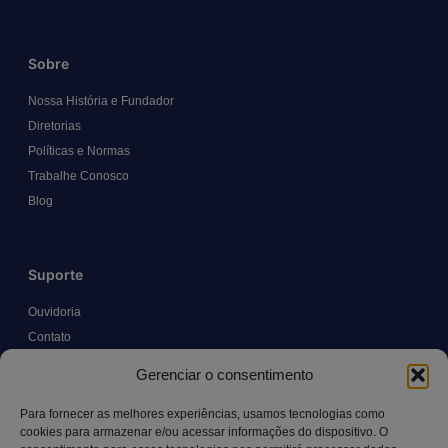
Sobre
Nossa História e Fundador
Diretorias
Políticas e Normas
Trabalhe Conosco
Blog
Suporte
Ouvidoria
Contato
Solicitar Prontuário Médico
Gerenciar o consentimento
Transparência
Canal LGPD e Segurança da Informação
Para fornecer as melhores experiências, usamos tecnologias como
cookies para armazenar e/ou acessar informações do dispositivo. O