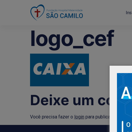
Ins
logo_cef
Deixe um come
Você precisa fazer o
login
para publicar um comen