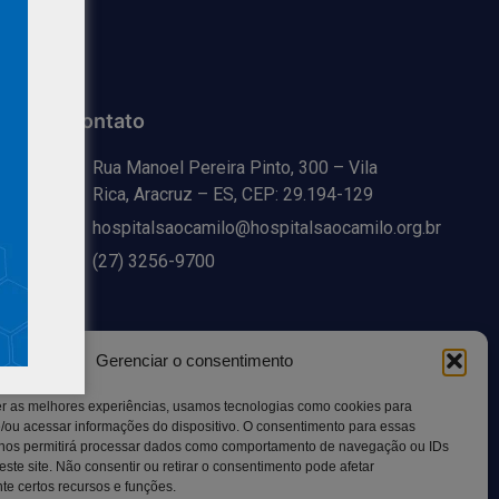
Contato
Rua Manoel Pereira Pinto, 300 – Vila
Rica, Aracruz – ES, CEP: 29.194-129
hospitalsaocamilo@hospitalsaocamilo.org.br
(27) 3256-9700
Gerenciar o consentimento
er as melhores experiências, usamos tecnologias como cookies para
/ou acessar informações do dispositivo. O consentimento para essas
 nos permitirá processar dados como comportamento de navegação ou IDs
este site. Não consentir ou retirar o consentimento pode afetar
e certos recursos e funções.