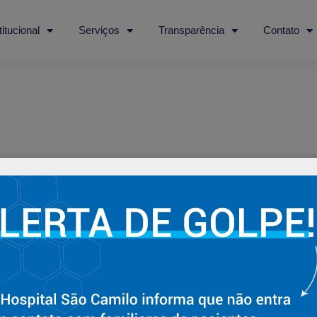
titucional
Serviços
Transparência
Contato
ntário
tário.