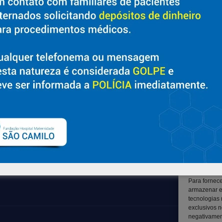
Sobre
Suporte
Nossa História e Fundador
Ouvidoria
Diretorias
Contato
Políticas e Normas
Solicitar Prontuário Médico
Trabalhe Conosco
Transparência
Blog
Canal LGPD e Segurança da
Informação
Para fornec
armazenar e
tecnologias
exclusivos n
negativament