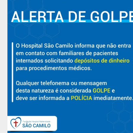
Hospital São Camilo – há mais de 50 anos cuidando da saúde
com qualidade, acolhimento e compromisso com a vida em
Aracruz e região.
Sobre
Nossa História e Fundador
Diretorias
Políticas e Normas
Trabalhe Conosco
Blog