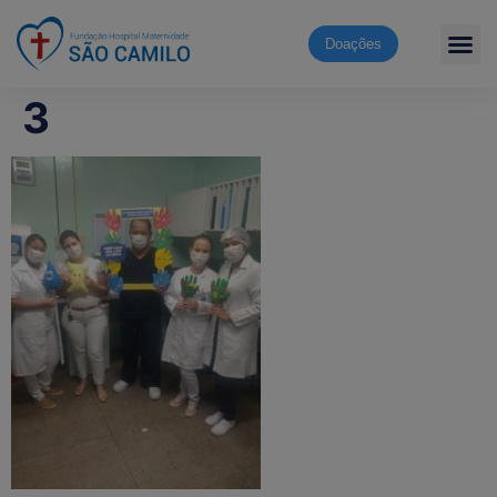
Doações
3