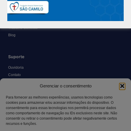
Nossa História e Fundador
Diretorias
Políticas e Normas
Trabalhe Conosco
Blog
Suporte
Ouvidoria
Contato
Solicitar Prontuário Médico
Gerenciar o consentimento
Transparência
Canal LGPD e Segurança da Informação
Para fornecer as melhores experiências, usamos tecnologias como
cookies para armazenar e/ou acessar informações do dispositivo. O
consentimento para essas tecnologias nos permitirá processar dados
como comportamento de navegação ou IDs exclusivos neste site. Não
Contato
consentir ou retirar o consentimento pode afetar negativamente certos
recursos e funções.
Rua Manoel Pereira Pinto, 300 – Vila Rica, Aracruz – ES,