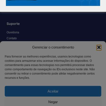
Trabalhe Conosco
Blog
Suporte
Ouvidoria
Contato
Solicitar Prontuário Médico
Gerenciar o consentimento
Transparência
Canal LGPD e Segurança da Informação
Para fornecer as melhores experiências, usamos tecnologias como
cookies para armazenar e/ou acessar informações do dispositivo. O
consentimento para essas tecnologias nos permitirá processar dados
como comportamento de navegação ou IDs exclusivos neste site. Não
Contato
consentir ou retirar o consentimento pode afetar negativamente certos
recursos e funções.
Rua Manoel Pereira Pinto, 300 – Vila Rica, Aracruz – ES,
CEP: 29.194-129
Aceitar
hospitalsaocamilo@hospitalsaocamilo.org.br
(27) 3256-9700
Negar