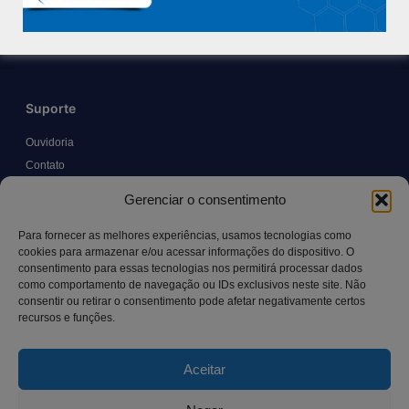
Trabalhe Conosco
Blog
Suporte
Ouvidoria
Contato
Solicitar Prontuário Médico
Gerenciar o consentimento
Transparência
Canal LGPD e Segurança da Informação
Para fornecer as melhores experiências, usamos tecnologias como
cookies para armazenar e/ou acessar informações do dispositivo. O
consentimento para essas tecnologias nos permitirá processar dados
como comportamento de navegação ou IDs exclusivos neste site. Não
Contato
consentir ou retirar o consentimento pode afetar negativamente certos
recursos e funções.
Rua Manoel Pereira Pinto, 300 – Vila Rica, Aracruz – ES,
CEP: 29.194-129
Aceitar
hospitalsaocamilo@hospitalsaocamilo.org.br
(27) 3256-9700