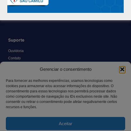
Políticas e Normas
Trabalhe Conosco
Blog
Suporte
Ouvidoria
Contato
Solicitar Prontuário Médico
Gerenciar o consentimento
Transparência
Canal LGPD e Segurança da Informação
Para fornecer as melhores experiências, usamos tecnologias como
cookies para armazenar e/ou acessar informações do dispositivo. O
consentimento para essas tecnologias nos permitirá processar dados
como comportamento de navegação ou IDs exclusivos neste site. Não
Contato
consentir ou retirar o consentimento pode afetar negativamente certos
recursos e funções.
Rua Manoel Pereira Pinto, 300 – Vila Rica, Aracruz – ES,
CEP: 29.194-129
Aceitar
hospitalsaocamilo@hospitalsaocamilo.org.br