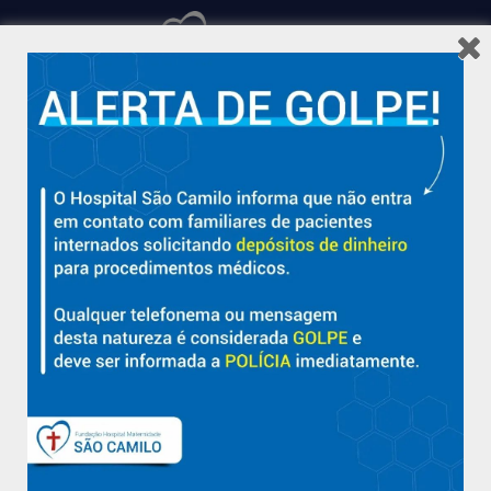
Hospital São Camilo – há mais de 50 anos cuidando da saúde
com qualidade, acolhimento e compromisso com a vida em
Aracruz e região.
Sobre
Nossa História e Fundador
Diretorias
Políticas e Normas
Trabalhe Conosco
Blog