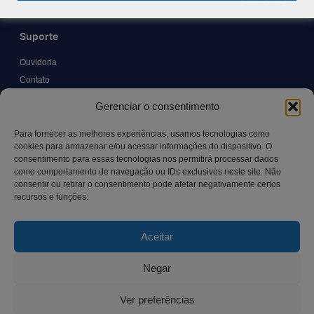
Suporte
Ouvidoria
Contato
Solicitar Prontuário Médico
Gerenciar o consentimento
Transparência
Canal LGPD e Segurança da Informação
Para fornecer as melhores experiências, usamos tecnologias como
cookies para armazenar e/ou acessar informações do dispositivo. O
consentimento para essas tecnologias nos permitirá processar dados
como comportamento de navegação ou IDs exclusivos neste site. Não
Contato
consentir ou retirar o consentimento pode afetar negativamente certos
recursos e funções.
Rua Manoel Pereira Pinto, 300 – Vila Rica, Aracruz – ES,
CEP: 29.194-129
Aceitar
hospitalsaocamilo@hospitalsaocamilo.org.br
(27) 3256-9700
Negar
Ver preferências