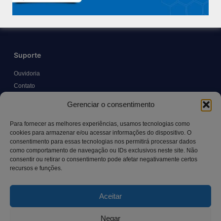
Trabalhe Conosco
Blog
Suporte
Ouvidoria
Contato
Solicitar Prontuário Médico
Gerenciar o consentimento
Transparência
Canal LGPD e Segurança da Informação
Para fornecer as melhores experiências, usamos tecnologias como
cookies para armazenar e/ou acessar informações do dispositivo. O
consentimento para essas tecnologias nos permitirá processar dados
como comportamento de navegação ou IDs exclusivos neste site. Não
Contato
consentir ou retirar o consentimento pode afetar negativamente certos
recursos e funções.
Rua Manoel Pereira Pinto, 300 – Vila Rica, Aracruz – ES,
CEP: 29.194-129
Aceitar
hospitalsaocamilo@hospitalsaocamilo.org.br
(27) 3256-9700
Negar