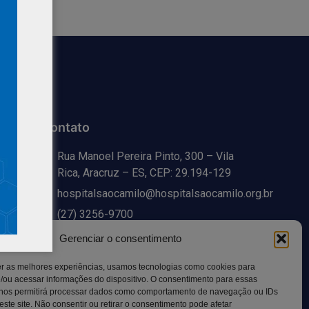
Contato
Rua Manoel Pereira Pinto, 300 – Vila
Rica, Aracruz – ES, CEP: 29.194-129
hospitalsaocamilo@hospitalsaocamilo.org.br
(27) 3256-9700
Gerenciar o consentimento
er as melhores experiências, usamos tecnologias como cookies para
/ou acessar informações do dispositivo. O consentimento para essas
 nos permitirá processar dados como comportamento de navegação ou IDs
este site. Não consentir ou retirar o consentimento pode afetar