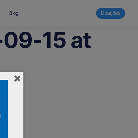
Blog
Doações
09-15 at