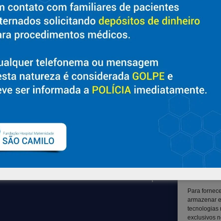
Sobre
Suporte
Nossa História e Fundador
Ouvidoria
Diretorias
Contato
Políticas e Normas
Solicitar Prontuário Médico
Trabalhe Conosco
Transparência
Blog
Canal LGPD e Segurança da
Informação
Para fornec
armazenar e
tecnologias
exclusivos n