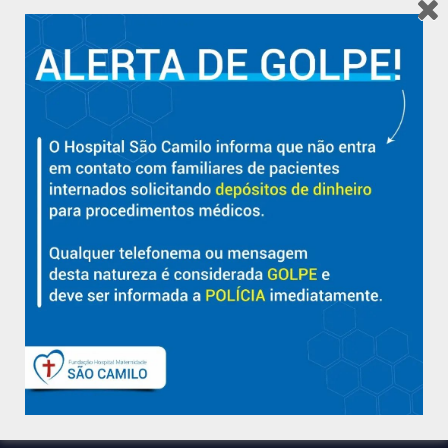
Hospital São Camilo – há mais de 50 anos cuidando da saúde
com qualidade, acolhimento e compromisso com a vida em
Aracruz e região.
Sobre
Nossa História e Fundador
Diretorias
Políticas e Normas
Trabalhe Conosco
Blog
Suporte