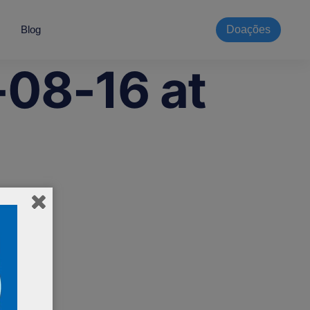
Blog
Doações
08-16 at