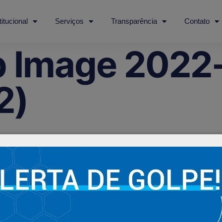
titucional
Serviços
Transparência
Contato
 Image 2022-
2)