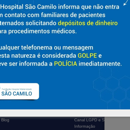
Sobre
Suporte
Nossa História e Fundador
Ouvidoria
Diretorias
Contato
Políticas e Normas
Solicitar Prontuário Médico
Trabalhe Conosco
Transparência
Blog
Canal LGPD e Segurança da
Informação