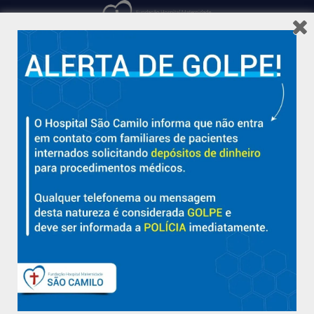
Hospital São Camilo – há mais de 50 anos cuidando da saúde
com qualidade, acolhimento e compromisso com a vida em
Aracruz e região.
Sobre
Nossa História e Fundador
Diretorias
Políticas e Normas
Trabalhe Conosco
Blog