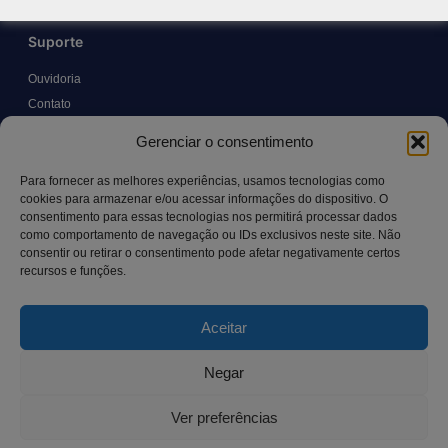
Suporte
Ouvidoria
Contato
Solicitar Prontuário Médico
Gerenciar o consentimento
Transparência
Canal LGPD e Segurança da Informação
Para fornecer as melhores experiências, usamos tecnologias como
cookies para armazenar e/ou acessar informações do dispositivo. O
consentimento para essas tecnologias nos permitirá processar dados
como comportamento de navegação ou IDs exclusivos neste site. Não
Contato
consentir ou retirar o consentimento pode afetar negativamente certos
recursos e funções.
Rua Manoel Pereira Pinto, 300 – Vila Rica, Aracruz – ES,
CEP: 29.194-129
Aceitar
hospitalsaocamilo@hospitalsaocamilo.org.br
(27) 3256-9700
Negar
Ver preferências