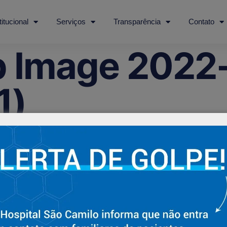
titucional
Serviços
Transparência
Contato
 Image 2022-
1)