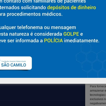
Sobre
Suporte
Nossa História e Fundador
Ouvidoria
Diretorias
Contato
Políticas e Normas
Solicitar Prontuário Médico
Trabalhe Conosco
Transparência
Blog
Canal LGPD e Segurança da
Informação
Para fornec
armazenar e
tecnologias
exclusivos n
negativament