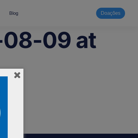
Blog
Doações
08-09 at