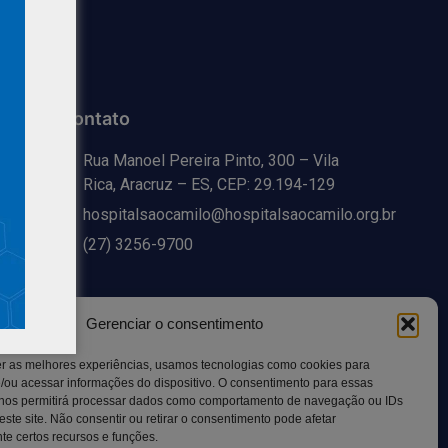
Contato
Rua Manoel Pereira Pinto, 300 – Vila
Rica, Aracruz – ES, CEP: 29.194-129
hospitalsaocamilo@hospitalsaocamilo.org.br
(27) 3256-9700
Gerenciar o consentimento
er as melhores experiências, usamos tecnologias como cookies para
/ou acessar informações do dispositivo. O consentimento para essas
 nos permitirá processar dados como comportamento de navegação ou IDs
este site. Não consentir ou retirar o consentimento pode afetar
e certos recursos e funções.