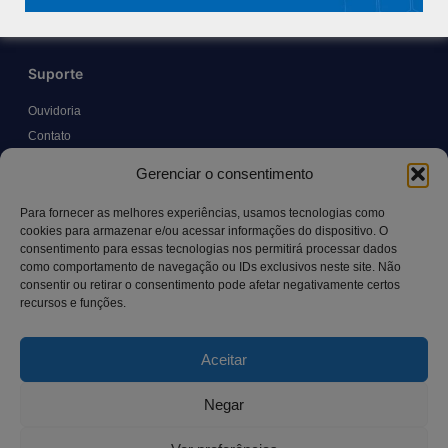
Suporte
Ouvidoria
Contato
Solicitar Prontuário Médico
Gerenciar o consentimento
Transparência
Canal LGPD e Segurança da Informação
Para fornecer as melhores experiências, usamos tecnologias como
cookies para armazenar e/ou acessar informações do dispositivo. O
consentimento para essas tecnologias nos permitirá processar dados
como comportamento de navegação ou IDs exclusivos neste site. Não
Contato
consentir ou retirar o consentimento pode afetar negativamente certos
recursos e funções.
Rua Manoel Pereira Pinto, 300 – Vila Rica, Aracruz – ES,
CEP: 29.194-129
Aceitar
hospitalsaocamilo@hospitalsaocamilo.org.br
(27) 3256-9700
Negar