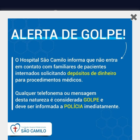
Hospital São Camilo – há mais de 50 anos cuidando da saúde
com qualidade, acolhimento e compromisso com a vida em
Aracruz e região.
Sobre
Nossa História e Fundador
Diretorias
Políticas e Normas
Trabalhe Conosco
Blog