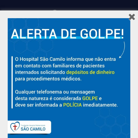
Hospital São Camilo – há mais de 50 anos cuidando da saúde
com qualidade, acolhimento e compromisso com a vida em
Aracruz e região.
Sobre
Nossa História e Fundador
Diretorias
Políticas e Normas
Trabalhe Conosco
Blog