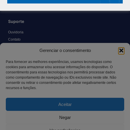
Suporte
Ouvidoria
Contato
Solicitar Prontuário Médico
Gerenciar o consentimento
Transparência
Canal LGPD e Segurança da Informação
Para fornecer as melhores experiências, usamos tecnologias como
cookies para armazenar e/ou acessar informações do dispositivo. O
consentimento para essas tecnologias nos permitirá processar dados
como comportamento de navegação ou IDs exclusivos neste site. Não
Contato
consentir ou retirar o consentimento pode afetar negativamente certos
recursos e funções.
Rua Manoel Pereira Pinto, 300 – Vila Rica, Aracruz – ES,
CEP: 29.194-129
Aceitar
hospitalsaocamilo@hospitalsaocamilo.org.br
(27) 3256-9700
Negar