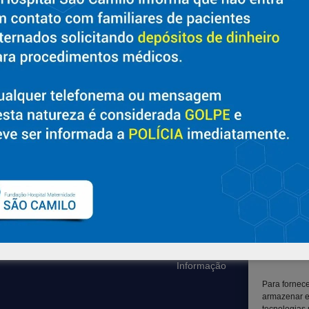
Sobre
Suporte
Nossa História e Fundador
Ouvidoria
Diretorias
Contato
Políticas e Normas
Solicitar Prontuário Médico
Trabalhe Conosco
Transparência
Blog
Canal LGPD e Segurança da
Informação
Para fornec
armazenar e