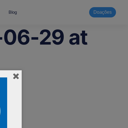
Blog
Doações
06-29 at