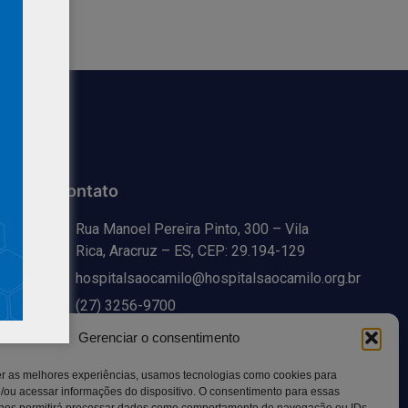
Contato
Rua Manoel Pereira Pinto, 300 – Vila
Rica, Aracruz – ES, CEP: 29.194-129
hospitalsaocamilo@hospitalsaocamilo.org.br
(27) 3256-9700
Gerenciar o consentimento
er as melhores experiências, usamos tecnologias como cookies para
/ou acessar informações do dispositivo. O consentimento para essas