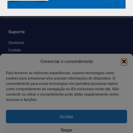
Trabalhe Conosco
Blog
Suporte
Ouvidoria
Contato
Solicitar Prontuário Médico
Gerenciar o consentimento
Transparência
Canal LGPD e Segurança da Informação
Para fornecer as melhores experiências, usamos tecnologias como
cookies para armazenar e/ou acessar informações do dispositivo. O
consentimento para essas tecnologias nos permitirá processar dados
como comportamento de navegação ou IDs exclusivos neste site. Não
Contato
consentir ou retirar o consentimento pode afetar negativamente certos
recursos e funções.
Rua Manoel Pereira Pinto, 300 – Vila Rica, Aracruz – ES,
CEP: 29.194-129
Aceitar
hospitalsaocamilo@hospitalsaocamilo.org.br
(27) 3256-9700
Negar