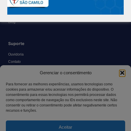
Políticas e Normas
Trabalhe Conosco
Blog
Suporte
Ouvidoria
Contato
Solicitar Prontuário Médico
Gerenciar o consentimento
Transparência
Canal LGPD e Segurança da Informação
Para fornecer as melhores experiências, usamos tecnologias como
cookies para armazenar e/ou acessar informações do dispositivo. O
consentimento para essas tecnologias nos permitirá processar dados
como comportamento de navegação ou IDs exclusivos neste site. Não
Contato
consentir ou retirar o consentimento pode afetar negativamente certos
recursos e funções.
Rua Manoel Pereira Pinto, 300 – Vila Rica, Aracruz – ES,
CEP: 29.194-129
Aceitar
hospitalsaocamilo@hospitalsaocamilo.org.br