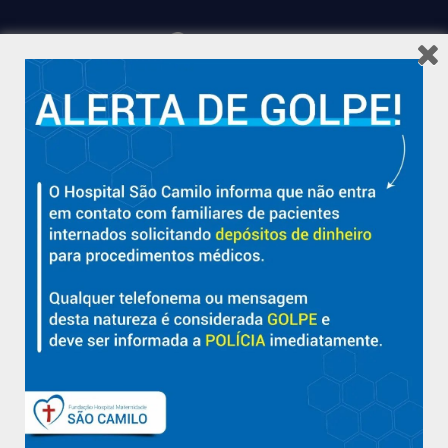
Hospital São Camilo – há mais de 50 anos cuidando da saúde
com qualidade, acolhimento e compromisso com a vida em
Aracruz e região.
Sobre
Nossa História e Fundador
Diretorias
Políticas e Normas
Trabalhe Conosco
Blog