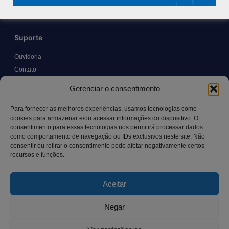
Suporte
Ouvidoria
Contato
Solicitar Prontuário Médico
Gerenciar o consentimento
Transparência
Canal LGPD e Segurança da Informação
Para fornecer as melhores experiências, usamos tecnologias como
cookies para armazenar e/ou acessar informações do dispositivo. O
consentimento para essas tecnologias nos permitirá processar dados
como comportamento de navegação ou IDs exclusivos neste site. Não
Contato
consentir ou retirar o consentimento pode afetar negativamente certos
recursos e funções.
Rua Manoel Pereira Pinto, 300 – Vila Rica, Aracruz – ES,
CEP: 29.194-129
Aceitar
hospitalsaocamilo@hospitalsaocamilo.org.br
(27) 3256-9700
Negar