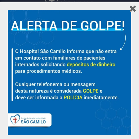
Hospital São Camilo – há mais de 50 anos cuidando da saúde
com qualidade, acolhimento e compromisso com a vida em
Aracruz e região.
Sobre
Nossa História e Fundador
Diretorias
Políticas e Normas
Trabalhe Conosco
Blog