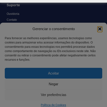
Suporte
Ouvidoria
Contato
Solicitar Prontuário Médico
Gerenciar o consentimento
Transparência
Canal LGPD e Segurança da Informação
Para fornecer as melhores experiências, usamos tecnologias como
cookies para armazenar e/ou acessar informações do dispositivo. O
consentimento para essas tecnologias nos permitirá processar dados
como comportamento de navegação ou IDs exclusivos neste site. Não
Contato
consentir ou retirar o consentimento pode afetar negativamente certos
recursos e funções.
Rua Manoel Pereira Pinto, 300 – Vila Rica, Aracruz – ES,
CEP: 29.194-129
Aceitar
hospitalsaocamilo@hospitalsaocamilo.org.br
(27) 3256-9700
Negar
Ver preferências
Copyright © BhD Comunicacao, All rights reserved.
Política de Cookies