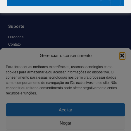
Blog
Suporte
Ouvidoria
Contato
Solicitar Prontuário Médico
Gerenciar o consentimento
Transparência
Canal LGPD e Segurança da Informação
Para fornecer as melhores experiências, usamos tecnologias como
cookies para armazenar e/ou acessar informações do dispositivo. O
consentimento para essas tecnologias nos permitirá processar dados
como comportamento de navegação ou IDs exclusivos neste site. Não
Contato
consentir ou retirar o consentimento pode afetar negativamente certos
recursos e funções.
Rua Manoel Pereira Pinto, 300 – Vila Rica, Aracruz – ES,
CEP: 29.194-129
Aceitar
hospitalsaocamilo@hospitalsaocamilo.org.br
(27) 3256-9700
Negar