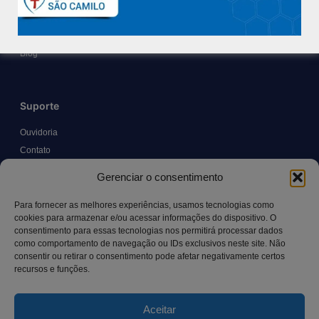
Políticas e Normas
Trabalhe Conosco
Blog
Suporte
Ouvidoria
Contato
Solicitar Prontuário Médico
Gerenciar o consentimento
Transparência
Canal LGPD e Segurança da Informação
Para fornecer as melhores experiências, usamos tecnologias como
cookies para armazenar e/ou acessar informações do dispositivo. O
consentimento para essas tecnologias nos permitirá processar dados
como comportamento de navegação ou IDs exclusivos neste site. Não
Contato
consentir ou retirar o consentimento pode afetar negativamente certos
recursos e funções.
Rua Manoel Pereira Pinto, 300 – Vila Rica, Aracruz – ES,
CEP: 29.194-129
Aceitar
hospitalsaocamilo@hospitalsaocamilo.org.br