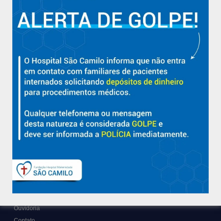
Aracruz e região.
Sobre
Nossa História e Fundador
Diretorias
Políticas e Normas
Trabalhe Conosco
Blog
Suporte
Ouvidoria
Contato