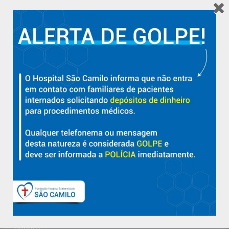
Hospital São Camilo – há mais de 50 anos cuidando da saúde
com qualidade, acolhimento e compromisso com a vida em
Aracruz e região.
Sobre
Nossa História e Fundador
Diretorias
Políticas e Normas
Trabalhe Conosco
Blog
Suporte