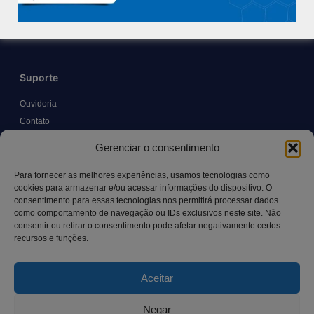
Trabalhe Conosco
Blog
Suporte
Ouvidoria
Contato
Solicitar Prontuário Médico
Gerenciar o consentimento
Transparência
Canal LGPD e Segurança da Informação
Para fornecer as melhores experiências, usamos tecnologias como
cookies para armazenar e/ou acessar informações do dispositivo. O
consentimento para essas tecnologias nos permitirá processar dados
como comportamento de navegação ou IDs exclusivos neste site. Não
Contato
consentir ou retirar o consentimento pode afetar negativamente certos
recursos e funções.
Rua Manoel Pereira Pinto, 300 – Vila Rica, Aracruz – ES,
CEP: 29.194-129
Aceitar
hospitalsaocamilo@hospitalsaocamilo.org.br
(27) 3256-9700
Negar