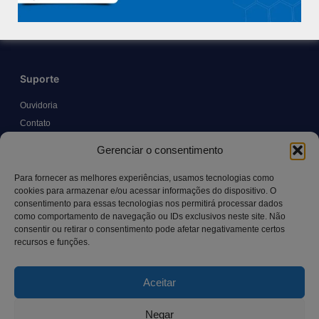
Trabalhe Conosco
Blog
Suporte
Ouvidoria
Contato
Solicitar Prontuário Médico
Gerenciar o consentimento
Transparência
Canal LGPD e Segurança da Informação
Para fornecer as melhores experiências, usamos tecnologias como
cookies para armazenar e/ou acessar informações do dispositivo. O
consentimento para essas tecnologias nos permitirá processar dados
como comportamento de navegação ou IDs exclusivos neste site. Não
Contato
consentir ou retirar o consentimento pode afetar negativamente certos
recursos e funções.
Rua Manoel Pereira Pinto, 300 – Vila Rica, Aracruz – ES,
CEP: 29.194-129
Aceitar
hospitalsaocamilo@hospitalsaocamilo.org.br
(27) 3256-9700
Negar