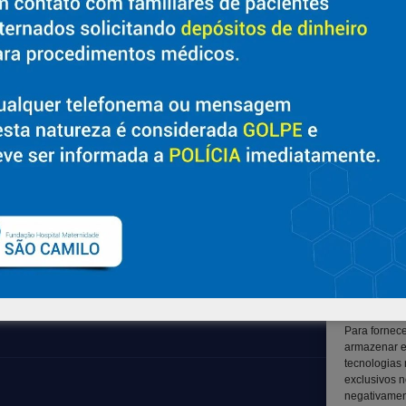
Sobre
Suporte
Nossa História e Fundador
Ouvidoria
Diretorias
Contato
Políticas e Normas
Solicitar Prontuário Médico
Trabalhe Conosco
Transparência
Blog
Canal LGPD e Segurança da
Informação
Para fornec
armazenar e
tecnologias
exclusivos n
negativament