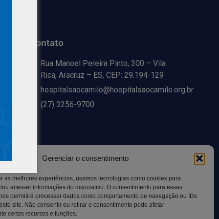
Contato
Rua Manoel Pereira Pinto, 300 – Vila
Rica, Aracruz – ES, CEP: 29.194-129
hospitalsaocamilo@hospitalsaocamilo.org.br
(27) 3256-9700
Gerenciar o consentimento
er as melhores experiências, usamos tecnologias como cookies para
/ou acessar informações do dispositivo. O consentimento para essas
 nos permitirá processar dados como comportamento de navegação ou IDs
este site. Não consentir ou retirar o consentimento pode afetar
Copyright © BhD Comunicacao, All rights reserved.
e certos recursos e funções.