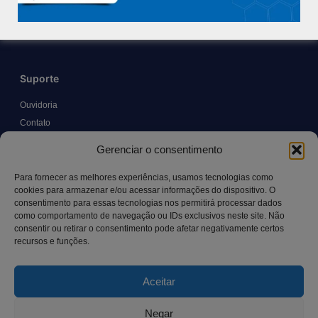
Trabalhe Conosco
Blog
Suporte
Ouvidoria
Contato
Solicitar Prontuário Médico
Gerenciar o consentimento
Transparência
Canal LGPD e Segurança da Informação
Para fornecer as melhores experiências, usamos tecnologias como
cookies para armazenar e/ou acessar informações do dispositivo. O
consentimento para essas tecnologias nos permitirá processar dados
como comportamento de navegação ou IDs exclusivos neste site. Não
Contato
consentir ou retirar o consentimento pode afetar negativamente certos
recursos e funções.
Rua Manoel Pereira Pinto, 300 – Vila Rica, Aracruz – ES,
CEP: 29.194-129
Aceitar
hospitalsaocamilo@hospitalsaocamilo.org.br
(27) 3256-9700
Negar