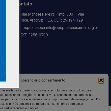
Contato
Rua Manoel Pereira Pinto, 300 – Vila
Rica, Aracruz – ES, CEP: 29.194-129
hospitalsaocamilo@hospitalsaocamilo.org.br
(27) 3256-9700
Gerenciar o consentimento
Copyright © BhD Comunicacao, All rights reserved.
er as melhores experiências, usamos tecnologias como cookies para
/ou acessar informações do dispositivo. O consentimento para essas
 nos permitirá processar dados como comportamento de navegação ou IDs
este site. Não consentir ou retirar o consentimento pode afetar
e certos recursos e funções.