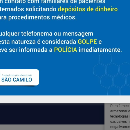
Sobre
Suporte
Nossa História e Fundador
Ouvidoria
Diretorias
Contato
Políticas e Normas
Solicitar Prontuário Médico
Trabalhe Conosco
Transparência
Blog
Canal LGPD e Segurança da
Informação
Para fornec
armazenar e
tecnologias
exclusivos n
negativament