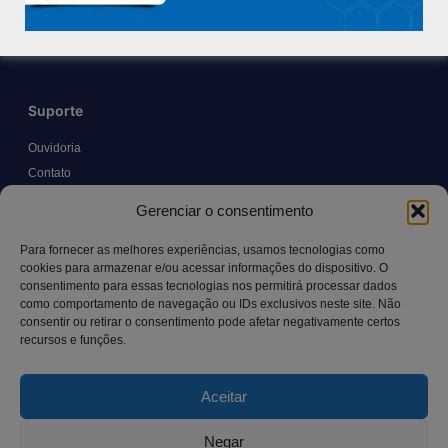
Trabalhe Conosco
Blog
Suporte
Ouvidoria
Contato
Solicitar Prontuário Médico
Gerenciar o consentimento
Transparência
Canal LGPD e Segurança da Informação
Para fornecer as melhores experiências, usamos tecnologias como
cookies para armazenar e/ou acessar informações do dispositivo. O
consentimento para essas tecnologias nos permitirá processar dados
como comportamento de navegação ou IDs exclusivos neste site. Não
Contato
consentir ou retirar o consentimento pode afetar negativamente certos
recursos e funções.
Rua Manoel Pereira Pinto, 300 – Vila Rica, Aracruz – ES,
CEP: 29.194-129
Aceitar
hospitalsaocamilo@hospitalsaocamilo.org.br
(27) 3256-9700
Negar