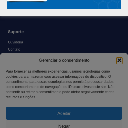
Trabalhe Conosco
Blog
Suporte
Ouvidoria
Contato
Solicitar Prontuário Médico
Gerenciar o consentimento
Transparência
Canal LGPD e Segurança da Informação
Para fornecer as melhores experiências, usamos tecnologias como
cookies para armazenar e/ou acessar informações do dispositivo. O
consentimento para essas tecnologias nos permitirá processar dados
como comportamento de navegação ou IDs exclusivos neste site. Não
Contato
consentir ou retirar o consentimento pode afetar negativamente certos
recursos e funções.
Rua Manoel Pereira Pinto, 300 – Vila Rica, Aracruz – ES,
CEP: 29.194-129
Aceitar
hospitalsaocamilo@hospitalsaocamilo.org.br
(27) 3256-9700
Negar