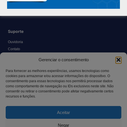
Trabalhe Conosco
Blog
Suporte
Ouvidoria
Contato
Solicitar Prontuário Médico
Gerenciar o consentimento
Transparência
Canal LGPD e Segurança da Informação
Para fornecer as melhores experiências, usamos tecnologias como
cookies para armazenar e/ou acessar informações do dispositivo. O
consentimento para essas tecnologias nos permitirá processar dados
como comportamento de navegação ou IDs exclusivos neste site. Não
Contato
consentir ou retirar o consentimento pode afetar negativamente certos
recursos e funções.
Rua Manoel Pereira Pinto, 300 – Vila Rica, Aracruz – ES,
CEP: 29.194-129
Aceitar
hospitalsaocamilo@hospitalsaocamilo.org.br
(27) 3256-9700
Negar