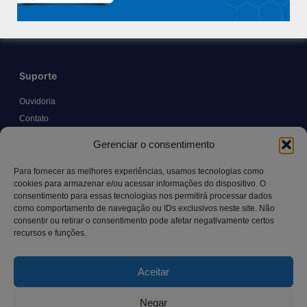
Trabalhe Conosco
Blog
Suporte
Ouvidoria
Contato
Solicitar Prontuário Médico
Gerenciar o consentimento
Transparência
Canal LGPD e Segurança da Informação
Para fornecer as melhores experiências, usamos tecnologias como
cookies para armazenar e/ou acessar informações do dispositivo. O
consentimento para essas tecnologias nos permitirá processar dados
como comportamento de navegação ou IDs exclusivos neste site. Não
Contato
consentir ou retirar o consentimento pode afetar negativamente certos
recursos e funções.
Rua Manoel Pereira Pinto, 300 – Vila Rica, Aracruz – ES,
CEP: 29.194-129
Aceitar
hospitalsaocamilo@hospitalsaocamilo.org.br
(27) 3256-9700
Negar