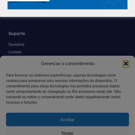
Trabalhe Conosco
Blog
Suporte
Ouvidoria
Contato
Solicitar Prontuário Médico
Gerenciar o consentimento
Transparência
Canal LGPD e Segurança da Informação
Para fornecer as melhores experiências, usamos tecnologias como
cookies para armazenar e/ou acessar informações do dispositivo. O
consentimento para essas tecnologias nos permitirá processar dados
como comportamento de navegação ou IDs exclusivos neste site. Não
Contato
consentir ou retirar o consentimento pode afetar negativamente certos
recursos e funções.
Rua Manoel Pereira Pinto, 300 – Vila Rica, Aracruz – ES,
CEP: 29.194-129
Aceitar
hospitalsaocamilo@hospitalsaocamilo.org.br
(27) 3256-9700
Negar