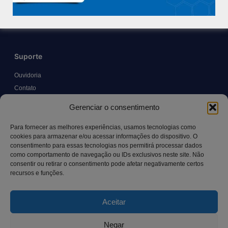
Trabalhe Conosco
Blog
Suporte
Ouvidoria
Contato
Solicitar Prontuário Médico
Gerenciar o consentimento
Transparência
Canal LGPD e Segurança da Informação
Para fornecer as melhores experiências, usamos tecnologias como
cookies para armazenar e/ou acessar informações do dispositivo. O
consentimento para essas tecnologias nos permitirá processar dados
como comportamento de navegação ou IDs exclusivos neste site. Não
Contato
consentir ou retirar o consentimento pode afetar negativamente certos
recursos e funções.
Rua Manoel Pereira Pinto, 300 – Vila Rica, Aracruz – ES,
CEP: 29.194-129
Aceitar
hospitalsaocamilo@hospitalsaocamilo.org.br
(27) 3256-9700
Negar